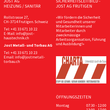
JOST AG
SICHERHEITSLEITBILD -
HEIZUNG / SANITÄR
JOST AG FRUTIGEN
Rollstrasse 27,
«Wir fördern die Sicherheit
CH-3714 Frutigen. Schweiz
und Gesundheit unserer
Mitarbeiterinnen und
Tel: +41 33 671 10 22
Mitarbeiter durch
E-Mail: info@jost-
zweckmässige
haustechnik.ch
Arbeitsorganisation, Führung
und Ausbildung!»
Jost Metall- und Torbau AG
Tel: +41 33 671 10 23
Email: info@jostmetall-
torbau.ch
ÖFFNUNGSZEITEN
Montag
07:30 - 12:00
13:00 - 17:00