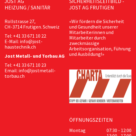
JOST AG
SICHERHEITSLEITBILD -
HEIZUNG / SANITÄR
JOST AG FRUTIGEN
Rollstrasse 27,
«Wir fördern die Sicherheit
CH-3714 Frutigen. Schweiz
und Gesundheit unserer
Mitarbeiterinnen und
Tel: +41 33 671 10 22
Mitarbeiter durch
E-Mail: info@jost-
zweckmässige
haustechnik.ch
Arbeitsorganisation, Führung
und Ausbildung!»
Jost Metall- und Torbau AG
Tel: +41 33 671 10 23
Email: info@jostmetall-
torbau.ch
ÖFFNUNGSZEITEN
Montag
07:30 - 12:00
13:00 - 17:00