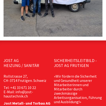
JOST AG
SICHERHEITSLEITBILD -
HEIZUNG / SANITÄR
JOST AG FRUTIGEN
Rollstrasse 27,
«Wir fördern die Sicherheit
CH-3714 Frutigen. Schweiz
und Gesundheit unserer
Mitarbeiterinnen und
Tel: +41 33 671 10 22
Mitarbeiter durch
E-Mail: info@jost-
zweckmässige
haustechnik.ch
Arbeitsorganisation, Führung
und Ausbildung!»
Jost Metall- und Torbau AG