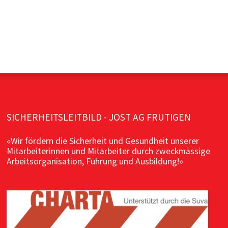
SICHERHEITSLEITBILD - JOST AG FRUTIGEN
«Wir fördern die Sicherheit und Gesundheit unserer
Mitarbeiterinnen und Mitarbeiter durch zweckmässige
Arbeitsorganisation, Führung und Ausbildung!»