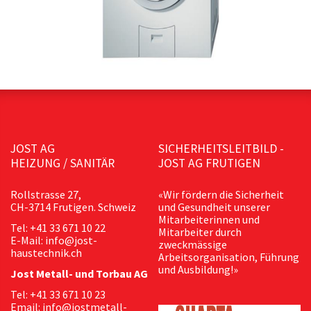
JOST AG
SICHERHEITSLEITBILD -
HEIZUNG / SANITÄR
JOST AG FRUTIGEN
Rollstrasse 27,
«Wir fördern die Sicherheit
CH-3714 Frutigen. Schweiz
und Gesundheit unserer
Mitarbeiterinnen und
Tel: +41 33 671 10 22
Mitarbeiter durch
E-Mail: info@jost-
zweckmässige
haustechnik.ch
Arbeitsorganisation, Führung
und Ausbildung!»
Jost Metall- und Torbau AG
Tel: +41 33 671 10 23
Email: info@jostmetall-