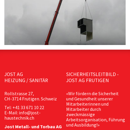
JOST AG
SICHERHEITSLEITBILD -
HEIZUNG / SANITÄR
JOST AG FRUTIGEN
Rollstrasse 27,
«Wir fördern die Sicherheit
CH-3714 Frutigen. Schweiz
und Gesundheit unserer
Mitarbeiterinnen und
Tel: +41 33 671 10 22
Mitarbeiter durch
E-Mail: info@jost-
zweckmässige
haustechnik.ch
Arbeitsorganisation, Führung
und Ausbildung!»
Jost Metall- und Torbau AG