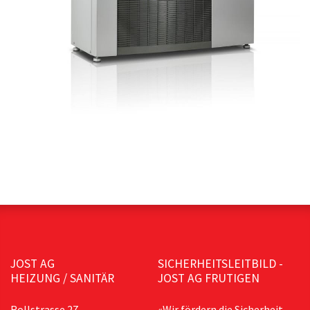
JOST AG
SICHERHEITSLEITBILD -
HEIZUNG / SANITÄR
JOST AG FRUTIGEN
Rollstrasse 27,
«Wir fördern die Sicherheit