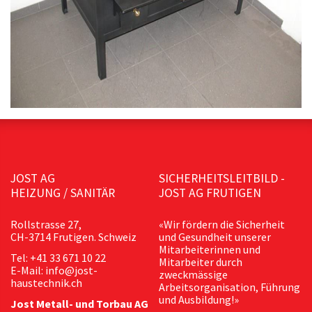
JOST AG
SICHERHEITSLEITBILD -
HEIZUNG / SANITÄR
JOST AG FRUTIGEN
Rollstrasse 27,
«Wir fördern die Sicherheit
CH-3714 Frutigen. Schweiz
und Gesundheit unserer
Mitarbeiterinnen und
Tel: +41 33 671 10 22
Mitarbeiter durch
E-Mail: info@jost-
zweckmässige
haustechnik.ch
Arbeitsorganisation, Führung
und Ausbildung!»
Jost Metall- und Torbau AG