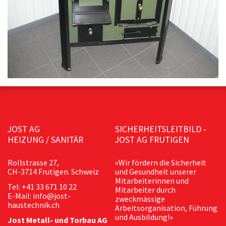
JOST AG
SICHERHEITSLEITBILD -
HEIZUNG / SANITÄR
JOST AG FRUTIGEN
Rollstrasse 27,
«Wir fördern die Sicherheit
CH-3714 Frutigen. Schweiz
und Gesundheit unserer
Mitarbeiterinnen und
Tel: +41 33 671 10 22
Mitarbeiter durch
E-Mail: info@jost-
zweckmässige
haustechnik.ch
Arbeitsorganisation, Führung
und Ausbildung!»
Jost Metall- und Torbau AG