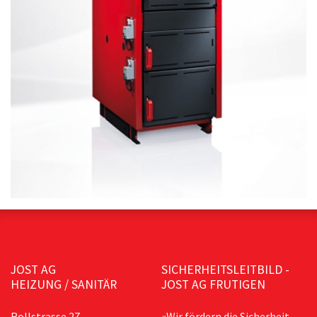
JOST AG
SICHERHEITSLEITBILD -
HEIZUNG / SANITÄR
JOST AG FRUTIGEN
Rollstrasse 27,
«Wir fördern die Sicherheit