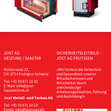
JOST AG
SICHERHEITSLEITBILD -
HEIZUNG / SANITÄR
JOST AG FRUTIGEN
Rollstrasse 27,
«Wir fördern die Sicherheit
CH-3714 Frutigen. Schweiz
und Gesundheit unserer
Mitarbeiterinnen und
Tel: +41 33 671 10 22
Mitarbeiter durch
E-Mail: info@jost-
zweckmässige
haustechnik.ch
Arbeitsorganisation, Führung
und Ausbildung!»
Jost Metall- und Torbau AG
Tel: +41 33 671 10 23
Email: info@jostmetall-